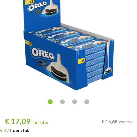
€
17,09
€
15,68
incl.btw
excl.btw
€ 0,71
per stuk