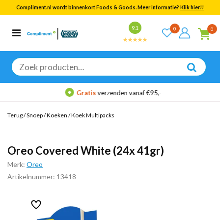
Compliment.nl wordt binnenkort Foods & Goods. Meer informatie?
Klik hier!!
Bekijk alle resultaten
9.1
0
0
Categorieën
Merken
Zoeken
naar:
Gratis
verzenden vanaf €95,-
Terug
/
Snoep
/
Koeken
/
Koek Multipacks
Oreo Covered White (24x 41gr)
Merk:
Oreo
Artikelnummer: 13418