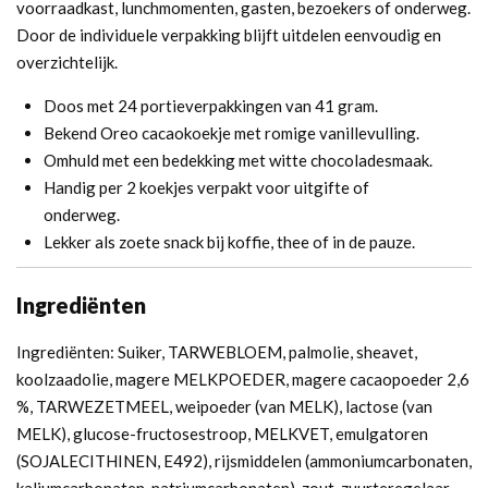
voorraadkast, lunchmomenten, gasten, bezoekers of onderweg.
Door de individuele verpakking blijft uitdelen eenvoudig en
overzichtelijk.
Doos met 24 portieverpakkingen van 41 gram.
Bekend Oreo cacaokoekje met romige vanillevulling.
Omhuld met een bedekking met witte chocoladesmaak.
Handig per 2 koekjes verpakt voor uitgifte of
onderweg.
Lekker als zoete snack bij koffie, thee of in de pauze.
Ingrediënten
Ingrediënten: Suiker, TARWEBLOEM, palmolie, sheavet,
koolzaadolie, magere MELKPOEDER, magere cacaopoeder 2,6
%, TARWEZETMEEL, weipoeder (van MELK), lactose (van
MELK), glucose-fructosestroop, MELKVET, emulgatoren
(SOJALECITHINEN, E492), rijsmiddelen (ammoniumcarbonaten,
kaliumcarbonaten, natriumcarbonaten), zout, zuurteregelaar