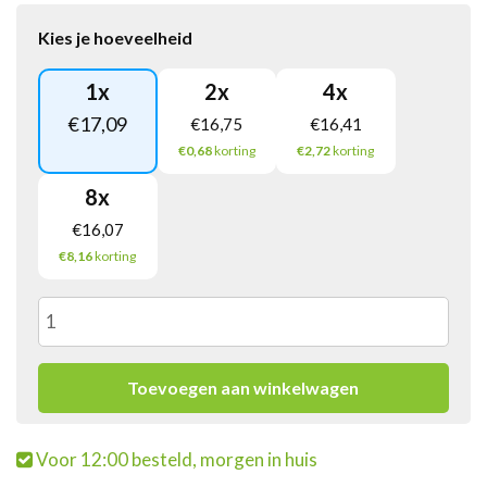
Kies je hoeveelheid
1
x
2
x
4
x
€
17,09
€
16,75
€
16,41
€0,68
korting
€2,72
korting
8
x
€
16,07
€8,16
korting
Oreo
Covered
Toevoegen aan winkelwagen
White
Voor 12:00 besteld, morgen in huis
(24x