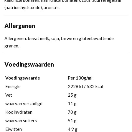
(natriumhydroxide), aroma's.
Allergenen
Allergenen: bevat melk, soja, tarwe en glutenbevattende
granen.
Voedingswaarden
Voedingswaarde
Per 100g/ml
Energie
2228 kJ / 532 kcal
Vet
25 g
waarvan verzadigd
11 g
Koolhydraten
70 g
waarvan suikers
51 g
Eiwitten
4,9 g