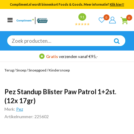
Compliment.nl wordt binnenkort Foods & Goods. Meer informatie?
Klik hier!!
Bekijk alle resultaten
9.1
0
0
Categorieën
Merken
Zoeken
naar:
Gratis
verzenden vanaf €95,-
Terug
/
Snoep
/
Snoepgoed
/
Kindersnoep
Pez Standup Blister Paw Patrol 1+2st.
(12x 17gr)
Merk:
Pez
Artikelnummer: 225602