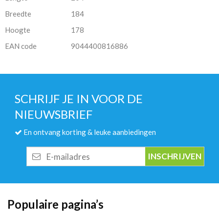
Breedte
184
Hoogte
178
EAN code
9044400816886
SCHRIJF JE IN VOOR DE
NIEUWSBRIEF
En ontvang korting & leuke aanbiedingen
E-
mailadres
Populaire pagina’s