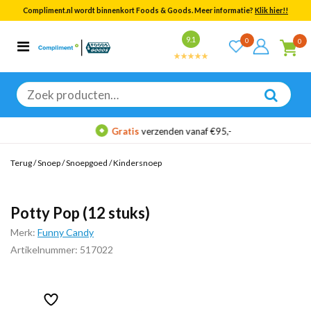
Compliment.nl wordt binnenkort Foods & Goods. Meer informatie?
Klik hier!!
Bekijk alle resultaten
9.1
0
0
Categorieën
Merken
Zoeken
naar:
Gratis
verzenden vanaf €95,-
Terug
/
Snoep
/
Snoepgoed
/
Kindersnoep
Potty Pop (12 stuks)
Merk:
Funny Candy
Artikelnummer: 517022