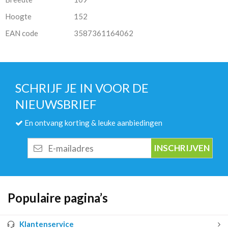
Hoogte
152
EAN code
3587361164062
SCHRIJF JE IN VOOR DE
NIEUWSBRIEF
En ontvang korting & leuke aanbiedingen
E-
mailadres
Populaire pagina’s
Klantenservice