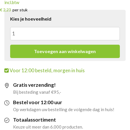
incl.btw
€ 2,23
per stuk
Kies je hoeveelheid
Pringles
Hot
Toevoegen aan winkelwagen
&
Voor 12:00 besteld, morgen in huis
Spicy
Gratis verzending!
Klein
Bij besteding vanaf €95,-
(36x
Bestel voor 12:00 uur
Op werkdagen uw bestelling de volgende dag in huis!
40gr)
Totaalassortiment
(BOL)
Keuze uit meer dan 6.000 producten.