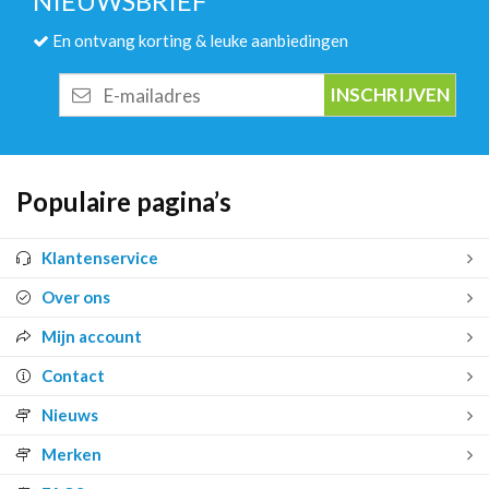
NIEUWSBRIEF
En ontvang korting & leuke aanbiedingen
E-
mailadres
Populaire pagina’s
Klantenservice
Over ons
Mijn account
Contact
Nieuws
Merken