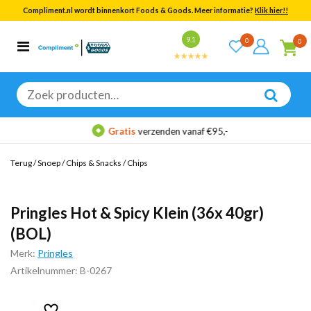
Compliment.nl wordt binnenkort Foods & Goods. Meer informatie?
Klik hier!!
Bekijk alle resultaten
9.1
0
0
Categorieën
Merken
Zoeken
naar:
Gratis
verzenden vanaf €95,-
Terug
/
Snoep
/
Chips & Snacks
/
Chips
Pringles Hot & Spicy Klein (36x 40gr)
(BOL)
Merk:
Pringles
Artikelnummer: B-0267