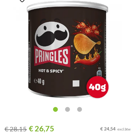
€
26,75
€
28.15
€
24,54
excl.btw