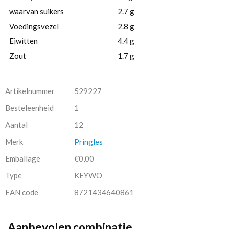
waarvan suikers
2.7 g
Voedingsvezel
2.8 g
Eiwitten
4.4 g
Zout
1.7 g
Artikelnummer
529227
Besteleenheid
1
Aantal
12
Merk
Pringles
Emballage
€0,00
Type
KEYWO
EAN code
8721434640861
Aanbevolen combinatie