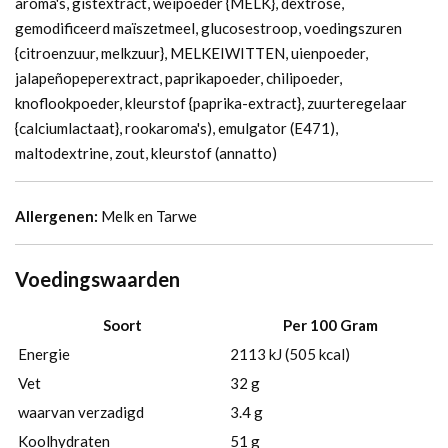
aroma's, gistextract, weipoeder {MELK}, dextrose,
gemodificeerd maïszetmeel, glucosestroop, voedingszuren
{citroenzuur, melkzuur}, MELKEIWITTEN, uienpoeder,
jalapeñopeperextract, paprikapoeder, chilipoeder,
knoflookpoeder, kleurstof {paprika-extract}, zuurteregelaar
{calciumlactaat}, rookaroma's), emulgator (E471),
maltodextrine, zout, kleurstof (annatto)
Allergenen:
Melk en Tarwe
Voedingswaarden
Soort
Per 100 Gram
Energie
2113 kJ (505 kcal)
Vet
32 g
waarvan verzadigd
3.4 g
Koolhydraten
51 g