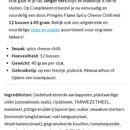
stuk gaat in je tas,
langer vers
blijft en makkelijk is om te
sluiten. Op Compliment.nl bestel je nu eenvoudig en
voordelig een doos Pringles Flame Spicy Cheese Chilli met
12 bussen à 40 gram
. Bekijk ook ons uitgebreide en
voordelige
chips en snacks
assortiment voor nog meer
lekkers!
Smaak:
spicy cheese chilli.
Hoeveelheid:
12 bussen.
Gewicht:
40 gram per stuk.
Gebruikstip:
op een feestje, picknick, filmmarathon of
tijdens een snackpauze.
Ingrediënten:
Gedehydrateerde aardappelen, plantaardige
oliën (zonnebloem, maïs), rijstbloem, TARWEZETMEEL,
maïsmeel, pittige kruiderij (specerijen, suiker, smaakversterkers
{mononatriumglutamaat, natriumguanylaat,
dinatriuminosinaat}, gegranuleerde bouillon, tomatenpoeder,