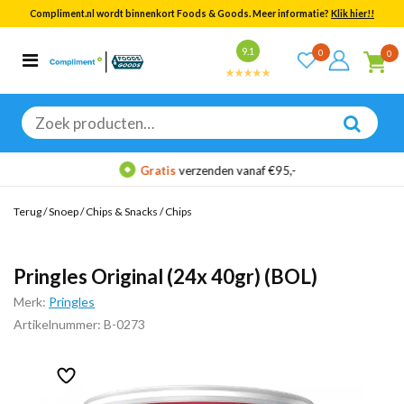
Compliment.nl wordt binnenkort Foods & Goods. Meer informatie?
Klik hier!!
Bekijk alle resultaten
9.1
0
0
Categorieën
Merken
Zoeken
naar:
Gratis
verzenden vanaf €95,-
Terug
/
Snoep
/
Chips & Snacks
/
Chips
Pringles Original (24x 40gr) (BOL)
Merk:
Pringles
Artikelnummer: B-0273