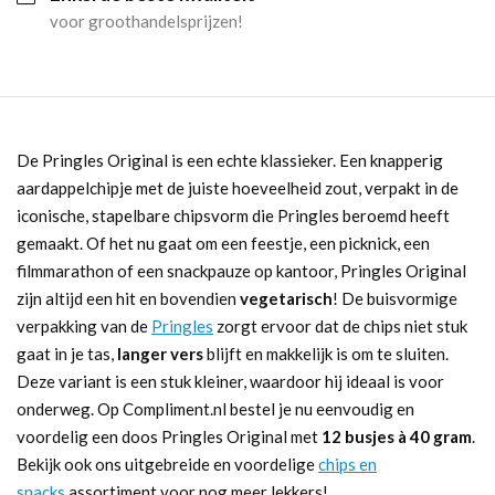
voor groothandelsprijzen!
De Pringles Original is een echte klassieker. Een knapperig
aardappelchipje met de juiste hoeveelheid zout, verpakt in de
iconische, stapelbare chipsvorm die Pringles beroemd heeft
gemaakt. Of het nu gaat om een feestje, een picknick, een
filmmarathon of een snackpauze op kantoor, Pringles Original
zijn altijd een hit en bovendien
vegetarisch
! De buisvormige
verpakking van de
Pringles
zorgt ervoor dat de chips niet stuk
gaat in je tas,
langer vers
blijft en makkelijk is om te sluiten.
Deze variant is een stuk kleiner, waardoor hij ideaal is voor
onderweg. Op Compliment.nl bestel je nu eenvoudig en
voordelig een doos Pringles Original met
12 busjes à 40 gram
.
Bekijk ook ons uitgebreide en voordelige
chips en
snacks
assortiment voor nog meer lekkers!