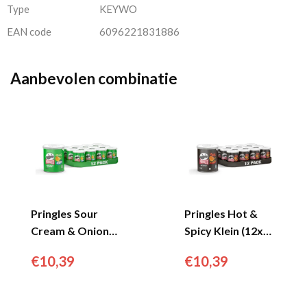
Type
KEYWO
EAN code
6096221831886
Aanbevolen combinatie
Pringles Sour
Pringles Hot &
Cream & Onion
Spicy Klein (12x
(12x 40gr)...
40gr)...
€
10,39
€
10,39