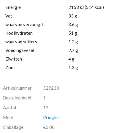
Energie
2153 kJ (514 kcal)
Vet
33 g
waarvan verzadigd
3.6 g
Koolhydraten
51 g
waarvan suikers
1.2 g
Voedingsvezel
2.7 g
Eiwitten
4 g
Zout
1.3 g
Artikelnummer
529230
Besteleenheid
1
Aantal
12
Merk
Pringles
Emballage
€0,00