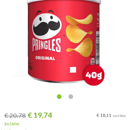
€
19,74
€
20.78
€
18,11
excl.btw
incl.btw