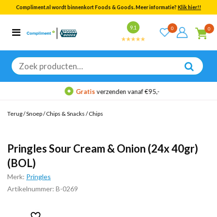
Compliment.nl wordt binnenkort Foods & Goods. Meer informatie?
Klik hier!!
Bekijk alle resultaten
9.1
0
0
Categorieën
Merken
Zoeken
naar:
Gratis
verzenden vanaf €95,-
Terug
/
Snoep
/
Chips & Snacks
/
Chips
Pringles Sour Cream & Onion (24x 40gr)
(BOL)
Merk:
Pringles
Artikelnummer: B-0269