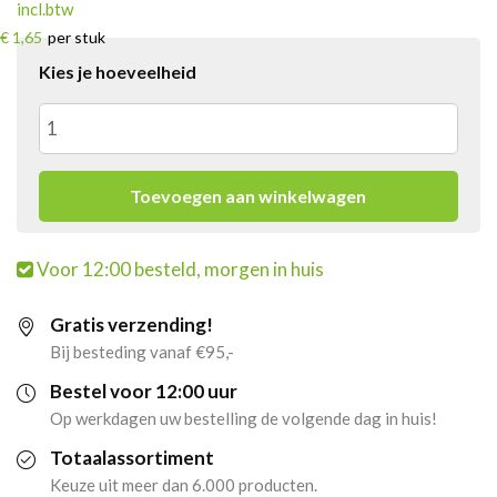
incl.btw
€ 1,65
per stuk
Kies je hoeveelheid
Pringles
Sour
Toevoegen aan winkelwagen
Cream
Voor 12:00 besteld, morgen in huis
&
Gratis verzending!
Onion
Bij besteding vanaf €95,-
(24x
Bestel voor 12:00 uur
Op werkdagen uw bestelling de volgende dag in huis!
40gr)
Totaalassortiment
(BOL)
Keuze uit meer dan 6.000 producten.