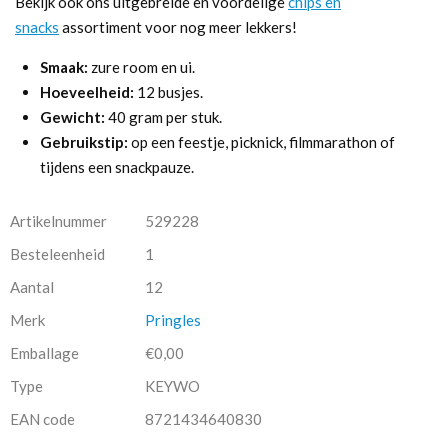
Bekijk ook ons uitgebreide en voordelige
chips en
snacks
assortiment voor nog meer lekkers!
Smaak:
zure room en ui.
Hoeveelheid:
12 busjes.
Gewicht:
40 gram per stuk.
Gebruikstip:
op een feestje, picknick, filmmarathon of
tijdens een snackpauze.
Artikelnummer
529228
Besteleenheid
1
Aantal
12
Merk
Pringles
Emballage
€0,00
Type
KEYWO
EAN code
8721434640830