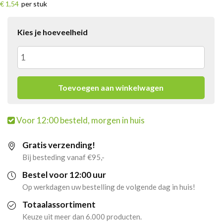
€ 1,54
per stuk
Kies je hoeveelheid
Red
Bull
Toevoegen aan winkelwagen
Summer
Voor 12:00 besteld, morgen in huis
Witte
Gratis verzending!
Perzik
Bij besteding vanaf €95,-
Blik
Bestel voor 12:00 uur
Op werkdagen uw bestelling de volgende dag in huis!
(12x
Totaalassortiment
250ml)
Keuze uit meer dan 6.000 producten.