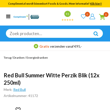
Compliment.nl wordt binnenkort Foods & Goods. Meer informatie?
Klik hier!!
Bekijk alle resultaten
9.1
0
0
Categorieën
Merken
Zoeken
naar:
Gratis
verzenden vanaf €95,-
Terug
/
Dranken
/
Energiedranken
Red Bull Summer Witte Perzik Blik (12x
250ml)
Merk:
Red Bull
Artikelnummer: 41172