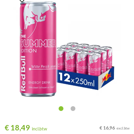
€
18,49
€
16,96
incl.btw
excl.btw