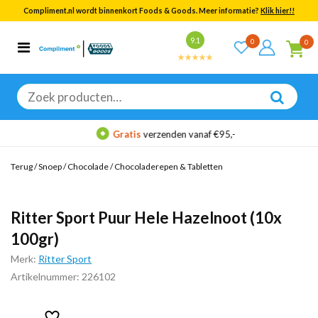
Compliment.nl wordt binnenkort Foods & Goods. Meer informatie?
Klik hier!!
Bekijk alle resultaten
9.1
0
0
Categorieën
Merken
Zoeken
naar:
Gratis
verzenden vanaf €95,-
Terug
/
Snoep
/
Chocolade
/
Chocoladerepen & Tabletten
Ritter Sport Puur Hele Hazelnoot (10x
100gr)
Merk:
Ritter Sport
Artikelnummer: 226102