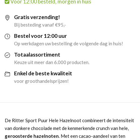
Voor 12:00 besteld, morgen in huis
Hele
Gratis verzending!
Hazelnoot
Bij besteding vanaf €95,-
(10x
Bestel voor 12:00 uur
Op werkdagen uw bestelling de volgende dag in huis!
100gr)
Totaalassortiment
aantal
Keuze uit meer dan 6.000 producten.
Enkel de beste kwaliteit
voor groothandelsprijzen!
De Ritter Sport Puur Hele Hazelnoot combineert de intensiteit
van donkere chocolade met de kenmerkende crunch van hele,
geroosterde hazelnoten
. Met een cacao-aandeel van ten