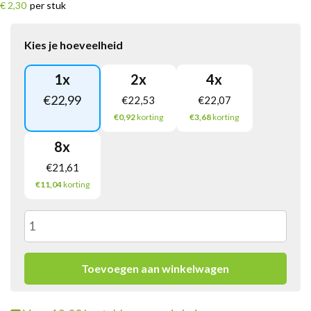
€ 2,30
per stuk
Kies je hoeveelheid
1
x
2
x
4
x
€
22,99
€
22,53
€
22,07
€0,92
korting
€3,68
korting
8
x
€
21,61
€11,04
korting
Ritter
Sport
Toevoegen aan winkelwagen
Puur