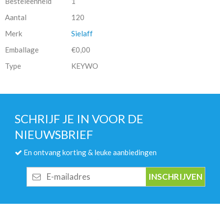
Besteleenheid
1
Aantal
120
Merk
Sielaff
Emballage
€0,00
Type
KEYWO
SCHRIJF JE IN VOOR DE
NIEUWSBRIEF
En ontvang korting & leuke aanbiedingen
E-
mailadres