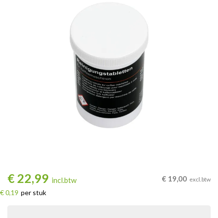
€
22,99
€
19,00
incl.btw
excl.btw
€ 0,19
per stuk