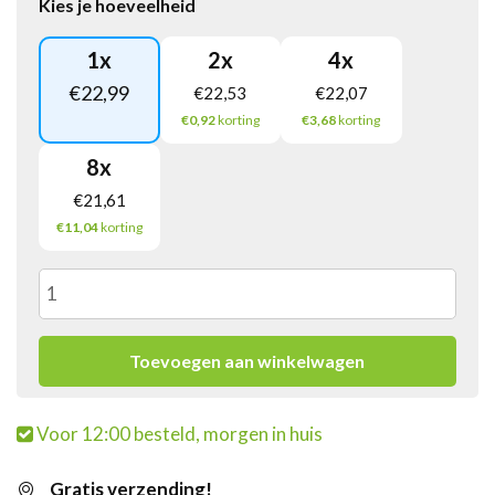
Kies je hoeveelheid
1
x
2
x
4
x
€
22,99
€
22,53
€
22,07
€0,92
korting
€3,68
korting
8
x
€
21,61
€11,04
korting
Sielaff
Reinigingstabletten
Toevoegen aan winkelwagen
(120
Voor 12:00 besteld, morgen in huis
stuks)
Gratis verzending!