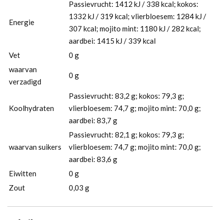
Passievrucht: 1412 kJ / 338 kcal; kokos:
1332 kJ / 319 kcal; vlierbloesem: 1284 kJ /
Energie
307 kcal; mojito mint: 1180 kJ / 282 kcal;
aardbei: 1415 kJ / 339 kcal
Vet
0 g
waarvan
0 g
verzadigd
Passievrucht: 83,2 g; kokos: 79,3 g;
Koolhydraten
vlierbloesem: 74,7 g; mojito mint: 70,0 g;
aardbei: 83,7 g
Passievrucht: 82,1 g; kokos: 79,3 g;
waarvan suikers
vlierbloesem: 74,7 g; mojito mint: 70,0 g;
aardbei: 83,6 g
Eiwitten
0 g
Zout
0,03 g