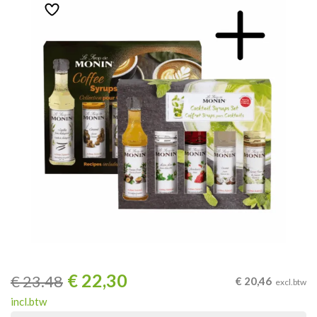
€
22,30
€
23.48
€
20,46
excl.btw
incl.btw