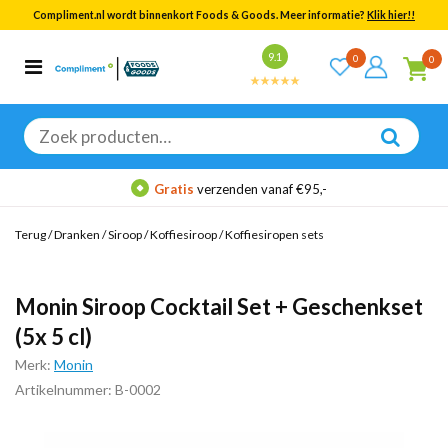
Compliment.nl wordt binnenkort Foods & Goods. Meer informatie?
Klik hier!!
Bekijk alle resultaten
9.1
0
0
Categorieën
Merken
Zoeken
naar:
Gratis
verzenden vanaf €95,-
Terug
/
Dranken
/
Siroop
/
Koffiesiroop
/
Koffiesiropen sets
Monin Siroop Cocktail Set + Geschenkset
(5x 5 cl)
Merk:
Monin
Artikelnummer: B-0002