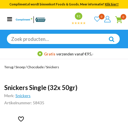
Compliment.nl wordt binnenkort Foods & Goods. Meer informatie?
Klik hier!!
Bekijk alle resultaten
9.1
0
0
Categorieën
Merken
Zoeken
naar:
Gratis
verzenden vanaf €95,-
Terug
/
Snoep
/
Chocolade
/
Snickers
Snickers Single (32x 50gr)
Merk:
Snickers
Artikelnummer: 58435