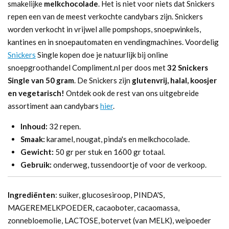
smakelijke
melkchocolade
. Het is niet voor niets dat Snickers
repen een van de meest verkochte candybars zijn. Snickers
worden verkocht in vrijwel alle pompshops, snoepwinkels,
kantines en in snoepautomaten en vendingmachines. Voordelig
Snickers
Single kopen doe je natuurlijk bij online
snoepgroothandel Compliment.nl per doos met
32 Snickers
Single van 50 gram
. De Snickers zijn
glutenvrij, halal, koosjer
en vegetarisch!
Ontdek ook de rest van ons uitgebreide
assortiment aan candybars
hier
.
Inhoud:
32 repen.
Smaak:
karamel, nougat, pinda's en melkchocolade.
Gewicht:
50 gr per stuk en 1600 gr totaal.
Gebruik:
onderweg, tussendoortje of voor de verkoop.
Ingrediënten
: suiker, glucosesiroop, PINDA'S,
MAGEREMELKPOEDER, cacaoboter, cacaomassa,
zonnebloemolie, LACTOSE, botervet (van MELK), weipoeder