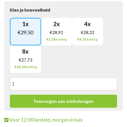
Kies je hoeveelheid
1
x
2
x
4
x
€
29,50
€
28,91
€
28,32
€1,18
korting
€4,72
korting
8
x
€
27,73
€14,16
korting
Snickers
Single
Toevoegen aan winkelwagen
(32x
Voor 12:00 besteld, morgen in huis
50gr)