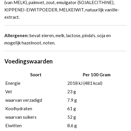
(van MELK), palmvet, zout, emulgator (SOJALECITHINE),
KIPPENEI-EIWITPOEDER, MELKEIWIT, natuurlijk vanille-
extract.
Allergenen:
bevat eieren, melk, lactose, pinda's, soja en
mogelijk hazelnoot, noten.
Voedingswaarden
Soort
Per 100 Gram
Energie
2018 kJ (481 kcal)
Vet
23 g
waarvan verzadigd
7.9 g
Koolhydraten
61 g
waarvan suikers
52 g
Eiwitten
8.6 g