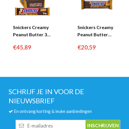
Snickers Creamy
Snickers Creamy
Peanut Butter 3-
Peanut Butter
pack (32x
Single (24x
€
45,89
€
20,59
54.75gr)...
36.5gr)...
SCHRIJF JE IN VOOR DE
NIEUWSBRIEF
En ontvang korting & leuke aanbiedingen
E-
mailadres