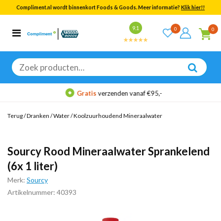
Compliment.nl wordt binnenkort Foods & Goods. Meer informatie?
Klik hier!!
Bekijk alle resultaten
9.1
0
0
Categorieën
Merken
Zoeken
naar:
Gratis
verzenden vanaf €95,-
Terug
/
Dranken
/
Water
/
Koolzuurhoudend Mineraalwater
Sourcy Rood Mineraalwater Sprankelend
(6x 1 liter)
Merk:
Sourcy
Artikelnummer: 40393