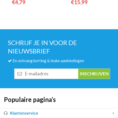
€
4,79
€
15,99
50cl)...
(24x33cl)...
SCHRIJF JE IN VOOR DE
NIEUWSBRIEF
En ontvang korting & leuke aanbiedingen
E-
mailadres
Populaire pagina’s
Klantenservice