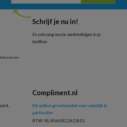
mailadres
Schrijf je nu in!
En ontvang mooie aanbiedingen in je
mailbox
deld met een
Compliment.nl
card,
Dé online groothandel voor zakelijk &
particulier
BTW: NL 8564.82.262.B.01