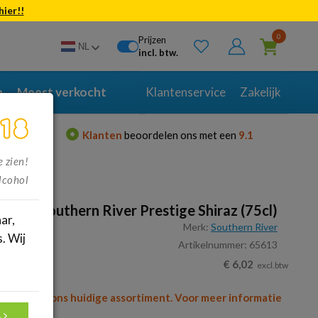
hier!!
Bekijk alle resultaten
0
Prijzen
NL
incl. btw.
n
Meest verkocht
Klantenservice
Zakelijk
en je voor
Klanten
beoordelen ons met een
9.1
e zien!
lcohol
Southern River Prestige Shiraz (75cl)
ar,
Merk:
Southern River
. Wij
Artikelnummer: 65613
.
€
6,02
excl.btw
l meer van ons huidige assortiment. Voor meer informatie
A