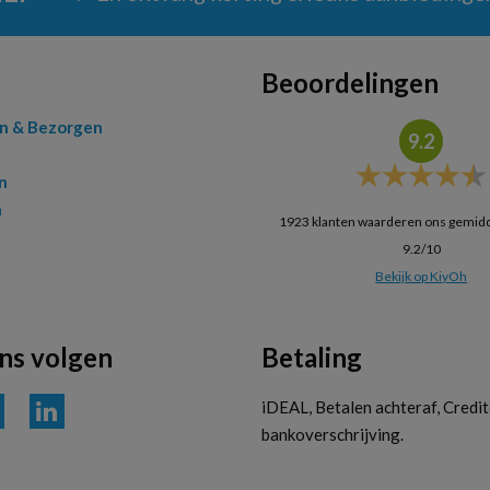
Beoordelingen
en & Bezorgen
9.2
n
n
1923
klanten waarderen ons gemid
9.2
/
10
Bekijk op KiyOh
ons volgen
Betaling
iDEAL, Betalen achteraf, Credit
bankoverschrijving.