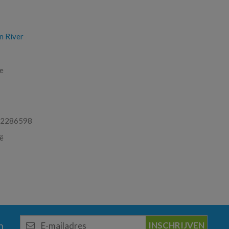
n River
ie
2286598
ië
E-
n