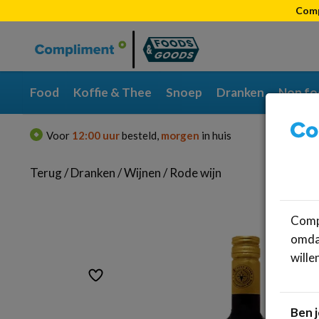
Comp
Categorieën
Merken
Food
Koffie & Thee
Snoep
Dranken
Non fo
Voor
12:00 uur
besteld,
morgen
in huis
Gra
Terug
/
Dranken
/
Wijnen
/
Rode wijn
Compl
omdat
wille
Ben j