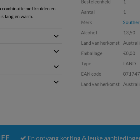
Besteleenheid
1
n combinatie met kruiden en
Aantal
1
is lang en warm.
Merk
Souther
Alcohol
13,50
Land van herkomst
Austral
Emballage
€0,00
Type
LAND
EAN code
871747
Land van herkomst
Austral
IEF
En ontvang korting & leuke aanbiedinge