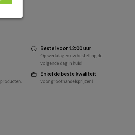
Bestel voor 12:00 uur
Op werkdagen uw bestelling de
volgende dag in huis!
Enkel de beste kwaliteit
 producten.
voor groothandelsprijzen!