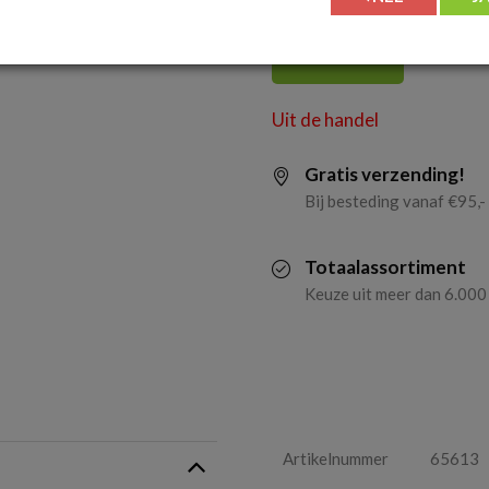
RODE WIJN
Uit de handel
Gratis verzending!
Bij besteding vanaf €95,-
Totaalassortiment
Keuze uit meer dan 6.000
Artikelnummer
65613