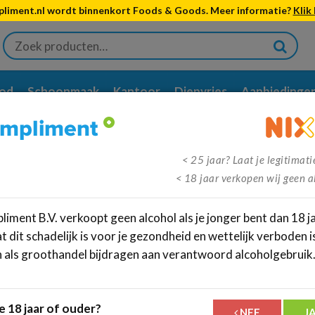
liment.nl wordt binnenkort Foods & Goods. Meer informatie?
Klik 
Zoeken
naar:
od
Schoonmaak
Kantoor
Diepvries
Aanbiedinge
tis
verzenden vanaf €95,-
Meer dan
350.000
klanten ging
< 25 jaar? Laat je legitimati
< 18 jaar verkopen wij geen a
iment B.V. verkoopt geen alcohol als je jonger bent dan 18 ja
 dit schadelijk is voor je gezondheid en wettelijk verboden is
n als groothandel bijdragen aan verantwoord alcoholgebruik
€
7,29
incl.btw
Dit artikel is geen onderdee
e 18 jaar of ouder?
neem contact met ons op.
NEE
J