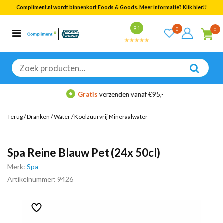
Compliment.nl wordt binnenkort Foods & Goods. Meer informatie?
Klik hier!!
Bekijk alle resultaten
9.1
0
0
Categorieën
Merken
Zoeken
naar:
Gratis
verzenden vanaf €95,-
Terug
/
Dranken
/
Water
/
Koolzuurvrij Mineraalwater
Spa Reine Blauw Pet (24x 50cl)
Merk:
Spa
Artikelnummer: 9426