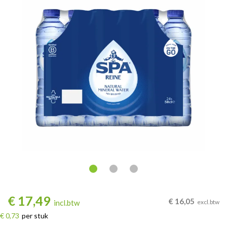
€
17,49
€
16,05
incl.btw
excl.btw
€ 0,73
per stuk