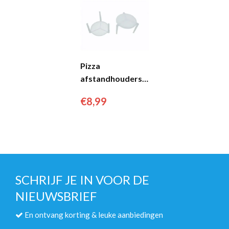
Pizza
afstandhouders
3cm wit (250
€
8,99
stuks)...
SCHRIJF JE IN VOOR DE
NIEUWSBRIEF
En ontvang korting & leuke aanbiedingen