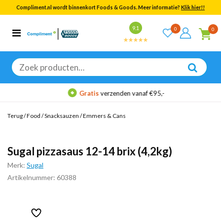
Compliment.nl wordt binnenkort Foods & Goods. Meer informatie?
Klik hier!!
Bekijk alle resultaten
9.1
0
0
Categorieën
Merken
Zoeken
naar:
Gratis
verzenden vanaf €95,-
Terug
/
Food
/
Snacksauzen
/
Emmers & Cans
Sugal pizzasaus 12-14 brix (4,2kg)
Merk:
Sugal
Artikelnummer: 60388