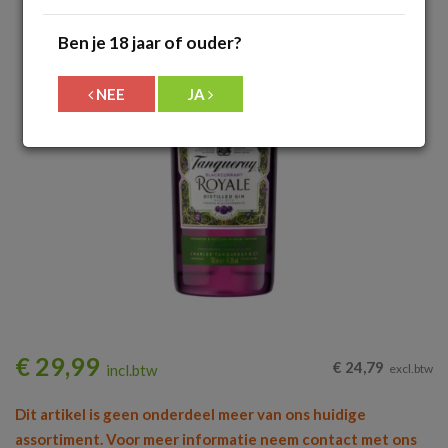
Ben je 18 jaar of ouder?
NEE
JA
€
29,99
€
24,79
incl.btw
excl.btw
Dit artikel is geen onderdeel meer van ons huidige
assortiment. Voor meer informatie neem contact met ons