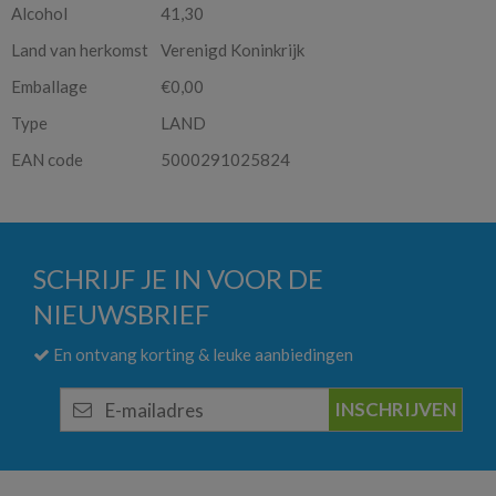
Alcohol
41,30
Land van herkomst
Verenigd Koninkrijk
Emballage
€0,00
Type
LAND
EAN code
5000291025824
SCHRIJF JE IN VOOR DE
NIEUWSBRIEF
En ontvang korting & leuke aanbiedingen
E-
mailadres