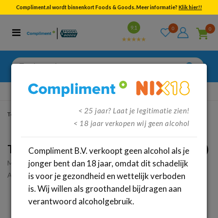
Compliment.nl wordt binnenkort Foods & Goods. Meer informatie?
Klik hier!!
Bekijk alle resultaten
9.1
0
0
Categorieën
Merken
Zoeken
naar:
Gratis
verzenden vanaf €95,-
< 25 jaar? Laat je legitimatie zien!
Terug
/
Dranken
/
Sterke drank
< 18 jaar verkopen wij geen alcohol
Tanqueray Blackcurrent Royale Gin (70cl)
Compliment B.V. verkoopt geen alcohol als je
jonger bent dan 18 jaar, omdat dit schadelijk
Merk:
Tanqueray
Artikelnummer: 37550
is voor je gezondheid en wettelijk verboden
is. Wij willen als groothandel bijdragen aan
verantwoord alcoholgebruik.