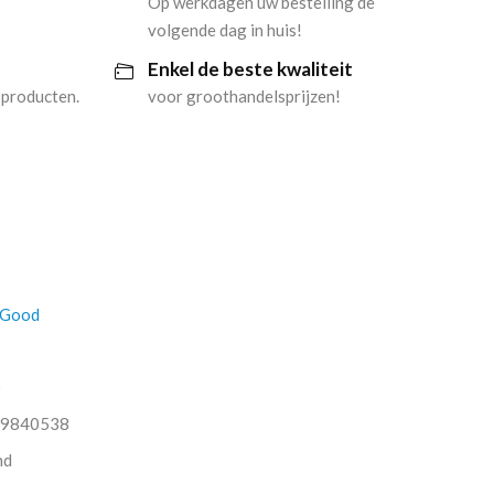
Op werkdagen uw bestelling de
volgende dag in huis!
Enkel de beste kwaliteit
 producten.
voor groothandelsprijzen!
 Good
O
9840538
nd