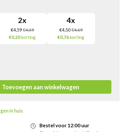
2
x
4
x
€
4,59
€
4,69
€
4,50
€
4,69
€0,20
korting
€0,76
korting
Toevoegen aan winkelwagen
gen in huis
Bestel voor 12:00 uur