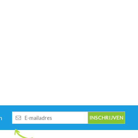
E-
n
mailadres