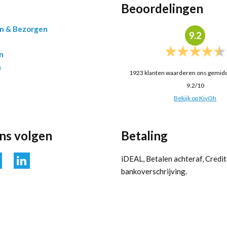
Beoordelingen
en & Bezorgen
9.2
n
n
1923
klanten waarderen ons gemid
9.2
/
10
Bekijk op KiyOh
ons volgen
Betaling
iDEAL, Betalen achteraf, Credit
bankoverschrijving.