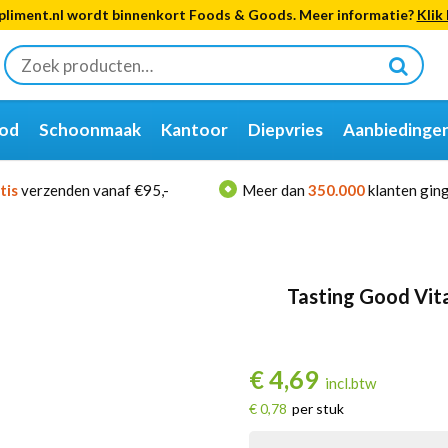
liment.nl wordt binnenkort Foods & Goods. Meer informatie?
Klik 
Zoeken
naar:
od
Schoonmaak
Kantoor
Diepvries
Aanbiedinge
tis
verzenden vanaf €95,-
Meer dan
350.000
klanten ging
Tasting Good Vit
€
4,69
incl.btw
€ 0,78
per stuk