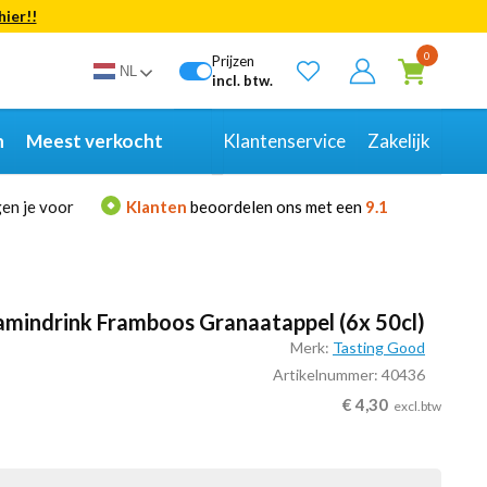
hier!!
Bekijk alle resultaten
0
Prijzen
NL
incl. btw.
n
Meest verkocht
Klantenservice
Zakelijk
en je voor
Klanten
beoordelen ons met een
9.1
amindrink Framboos Granaatappel (6x 50cl)
Merk:
Tasting Good
Artikelnummer: 40436
€
4,30
excl.btw