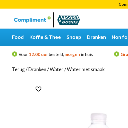
Comp
Categorieën
Merken
Food
Koffie & Thee
Snoep
Dranken
Non fo
Voor
12:00 uur
besteld,
morgen
in huis
Gra
Terug
/
Dranken
/
Water
/
Water met smaak