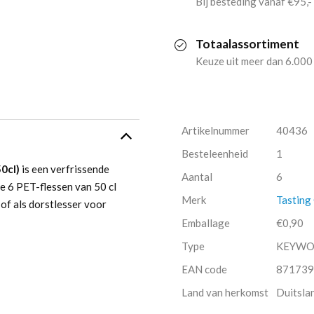
Bij besteding vanaf €95,-
Granaatappel
Totaalassortiment
(6x
Keuze uit meer dan 6.000
50cl)
aantal
Artikelnummer
40436
Besteleenheid
1
0cl)
is een verfrissende
Aantal
6
e 6 PET-flessen van 50 cl
Merk
Tasting
 of als dorstlesser voor
Emballage
€0,90
Type
KEYW
EAN code
871739
Land van herkomst
Duitsla