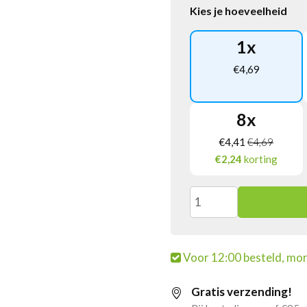
Kies je hoeveelheid
1
x
€
4,69
8
x
€
4,41
€
4,69
€2,24
korting
Tasting
Good
Voor 12:00 besteld, mor
Vitamindrink
Gratis verzending!
Framboos