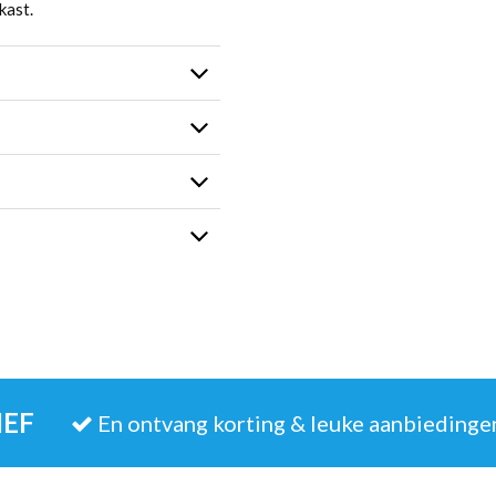
kast.
IEF
En ontvang korting & leuke aanbiedinge