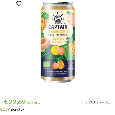
€
22,69
€
20,82
incl.btw
excl.btw
€ 1,89
per stuk