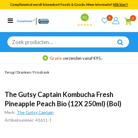
Compliment.nl wordt binnenkort Foods & Goods. Meer informatie?
Klik hier!!
Bekijk alle resultaten
9.1
0
0
Categorieën
Merken
Zoeken
naar:
Gratis
verzenden vanaf €95,-
Terug
/
Dranken
/
Frisdrank
The Gutsy Captain Kombucha Fresh
Pineapple Peach Bio (12X 250ml) (Bol)
Merk:
The Gutsy Captain
Artikelnummer: 41611-1