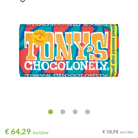
€
64,29
€
58,98
incl.btw
excl.btw