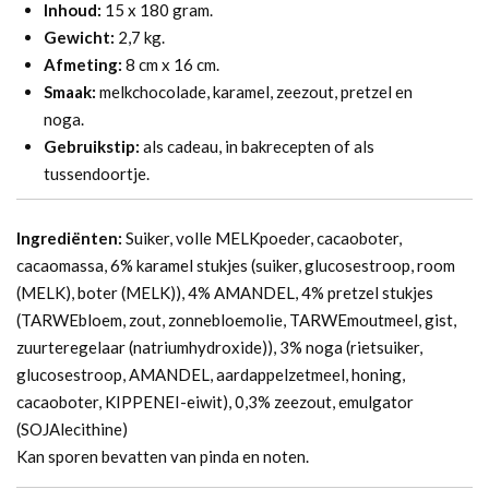
Inhoud:
15 x 180 gram.
Gewicht:
2,7 kg.
Afmeting:
8 cm x 16 cm.
Smaak:
melkchocolade, karamel, zeezout, pretzel en
noga.
Gebruikstip:
als cadeau, in bakrecepten of als
tussendoortje.
Ingrediënten:
Suiker, volle MELKpoeder, cacaoboter,
cacaomassa, 6% karamel stukjes (suiker, glucosestroop, room
(MELK), boter (MELK)), 4% AMANDEL, 4% pretzel stukjes
(TARWEbloem, zout, zonnebloemolie, TARWEmoutmeel, gist,
zuurteregelaar (natriumhydroxide)), 3% noga (rietsuiker,
glucosestroop, AMANDEL, aardappelzetmeel, honing,
cacaoboter, KIPPENEI-eiwit), 0,3% zeezout, emulgator
(SOJAlecithine)
Kan sporen bevatten van pinda en noten.