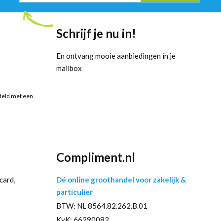
Schrijf je nu in!
En ontvang mooie aanbiedingen in je
mailbox
deld met een
Compliment.nl
card,
Dé online groothandel voor zakelijk &
particulier
BTW: NL 8564.82.262.B.01
KvK: 66290082