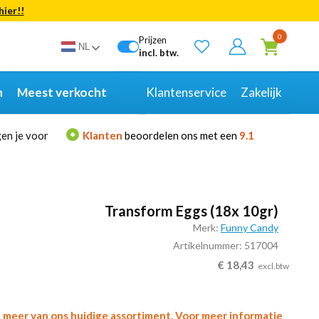
hier!!
Bekijk alle resultaten
0
Prijzen
NL
incl. btw.
n
Meest verkocht
Klantenservice
Zakelijk
en je voor
Klanten
beoordelen ons met een
9.1
Transform Eggs (18x 10gr)
Merk:
Funny Candy
Artikelnummer: 517004
€
18,43
excl.btw
l meer van ons huidige assortiment. Voor meer informatie