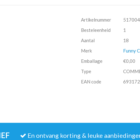
Artikelnummer
517004
Besteleenheid
1
Aantal
18
Merk
Funny 
Emballage
€0,00
Type
COMM
EAN code
693172
IEF
En ontvang korting & leuke aanbiedinge