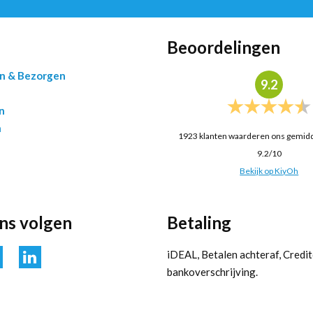
Beoordelingen
en & Bezorgen
9.2
n
n
1923
klanten waarderen ons gemid
9.2
/
10
Bekijk op KiyOh
ons volgen
Betaling
iDEAL, Betalen achteraf, Credit
bankoverschrijving.