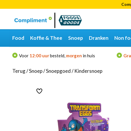
Comp
Categorieën
Merken
Food
Koffie & Thee
Snoep
Dranken
Non fo
Voor
12:00 uur
besteld,
morgen
in huis
Gra
Terug
/
Snoep
/
Snoepgoed
/
Kindersnoep