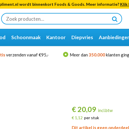
liment.nl wordt binnenkort Foods & Goods. Meer informatie?
Klik 
Zoeken
naar:
od
Schoonmaak
Kantoor
Diepvries
Aanbiedinge
tis
verzenden vanaf €95,-
Meer dan
350.000
klanten ging
€
20,09
incl.btw
€ 1,12
per stuk
Dit artikel is geen onderdee