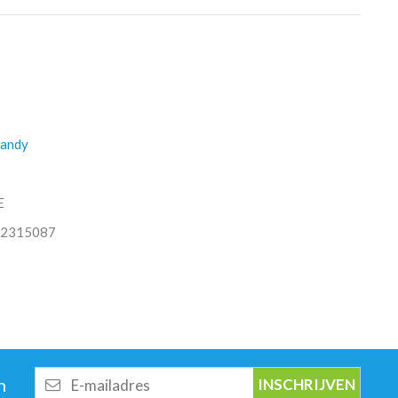
Candy
E
2315087
E-
n
mailadres