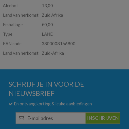
Alcohol
13,00
Land van herkomst
Zuid Afrika
Emballage
€0,00
Type
LAND
EAN code
3800008166800
Land van herkomst
Zuid-Afrika
SCHRIJF JE IN VOOR DE
NIEUWSBRIEF
En ontvang korting & leuke aanbiedingen
E-
mailadres