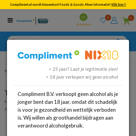
Compliment.nl wordt binnenkort Foods & Goods. Meer informatie?
Klik hier!!
Bekijk alle resultaten
9.1
0
0
Categorieën
Merken
Zoeken
naar:
Gratis
verzenden vanaf €95,-
< 25 jaar? Laat je legitimatie zien!
Terug
/
Dranken
/
Wijnen
/
Witte wijn
< 18 jaar verkopen wij geen alcohol
Turtle House Sauvignon Vlanc (75cl)
Compliment B.V. verkoopt geen alcohol als je
jonger bent dan 18 jaar, omdat dit schadelijk
Merk:
Turtle House
Artikelnummer: 65636
is voor je gezondheid en wettelijk verboden
is. Wij willen als groothandel bijdragen aan
verantwoord alcoholgebruik.