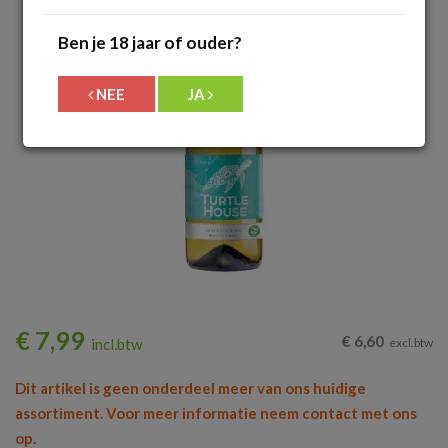
Ben je 18 jaar of ouder?
NEE
JA
€
7,99
€
6,60
incl.btw
excl.btw
Dit artikel is geen onderdeel meer van ons huidige
assortiment. Voor meer informatie neem contact met ons
op.