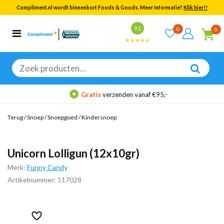
Compliment.nl wordt binnenkort Foods & Goods. Meer informatie?
Klik hier!!
Bekijk alle resultaten
9.1
0
0
Categorieën
Merken
Zoeken
naar:
Gratis
verzenden vanaf €95,-
Terug
/
Snoep
/
Snoepgoed
/
Kindersnoep
Unicorn Lolligun (12x10gr)
Merk:
Funny Candy
Artikelnummer: 517028