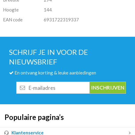
Hoogte
144
EAN code
6931722319337
SCHRIJF JE IN VOOR DE
NIEUWSBRIEF
En ontvang korting & leuke aanbiedingen
E-
mailadres
Populaire pagina’s
Klantenservice