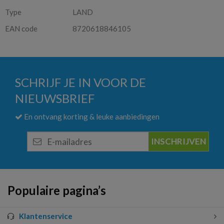
Type
LAND
EAN code
8720618846105
SCHRIJF JE IN VOOR DE
NIEUWSBRIEF
En ontvang korting & leuke aanbiedingen
E-
mailadres
Populaire pagina’s
Klantenservice