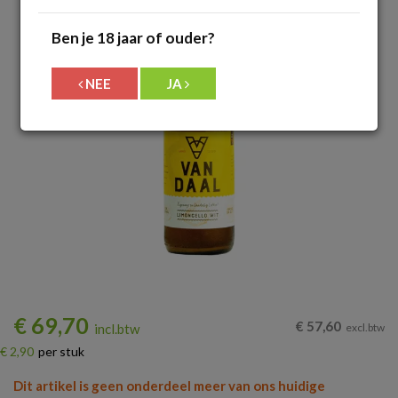
Ben je 18 jaar of ouder?
NEE
JA
€
69,70
€
57,60
incl.btw
excl.btw
€ 2,90
per stuk
Dit artikel is geen onderdeel meer van ons huidige