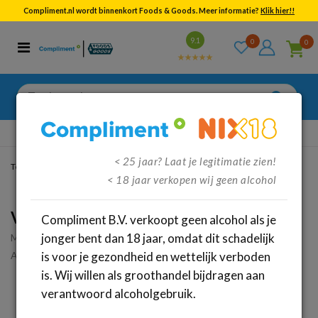
Compliment.nl wordt binnenkort Foods & Goods. Meer informatie?
Klik hier!!
Bekijk alle resultaten
9.1
0
0
Categorieën
Merken
Zoeken
naar:
Gratis
verzenden vanaf €95,-
< 25 jaar? Laat je legitimatie zien!
Terug
/
Dranken
/
Bier
/
Bier Fles
< 18 jaar verkopen wij geen alcohol
Van daal limoncello wit fles (24x 33cl)
Compliment B.V. verkoopt geen alcohol als je
jonger bent dan 18 jaar, omdat dit schadelijk
Merk:
Van Daal
Artikelnummer: 37665
is voor je gezondheid en wettelijk verboden
is. Wij willen als groothandel bijdragen aan
verantwoord alcoholgebruik.