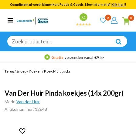
Compliment.nl wordt binnenkort Foods & Goods. Meer informatie?
Klik hier!!
Bekijk alle resultaten
9.1
0
0
Categorieën
Merken
Zoeken
naar:
Gratis
verzenden vanaf €95,-
Terug
/
Snoep
/
Koeken
/
Koek Multipacks
Van Der Huir Pinda koekjes (14x 200gr)
Merk:
Van der Huir
Artikelnummer: 12648