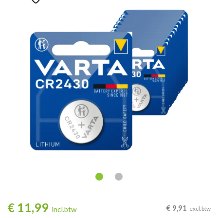
€
11,99
€
9,91
incl.btw
excl.btw