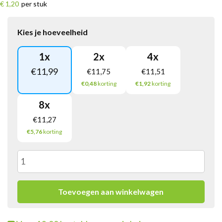
€ 1,20
per stuk
Kies je hoeveelheid
1
x
2
x
4
x
€
11,99
€
11,75
€
11,51
€0,48
korting
€1,92
korting
8
x
€
11,27
€5,76
korting
Varta
CR2430
Toevoegen aan winkelwagen
Lithium