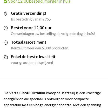
Voor 12:00 besteld, morgen in huis
Knoopcel
Gratis verzending!
Batterij
Bij besteding vanaf €95,-
(10
Bestel voor 12:00 uur
Op werkdagen uw bestelling de volgende dag in huis!
stuks)
Totaalassortiment
aantal
Keuze uit meer dan 6.000 producten.
Enkel de beste kwaliteit
voor groothandelsprijzen!
De Varta CR2430 lithium knoopcel batterij
is een krachtige
energiebron die speciaal is ontworpen voor compacte
apparatuur met een hoge energiebehoefte. Met een spanning