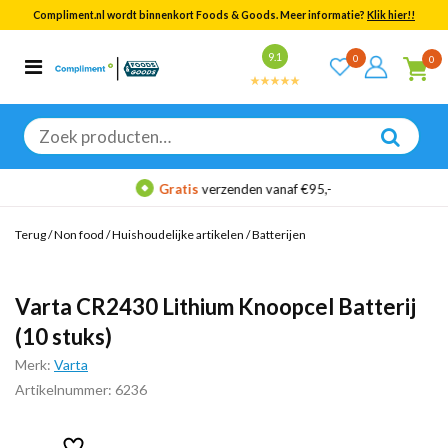
Compliment.nl wordt binnenkort Foods & Goods. Meer informatie?
Klik hier!!
Bekijk alle resultaten
9.1
0
0
Categorieën
Merken
Zoeken
naar:
Gratis
verzenden vanaf €95,-
Terug
/
Non food
/
Huishoudelijke artikelen
/
Batterijen
Varta CR2430 Lithium Knoopcel Batterij
(10 stuks)
Merk:
Varta
Artikelnummer: 6236