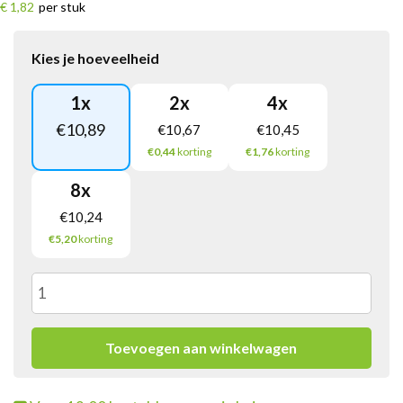
€ 1,82
per stuk
Kies je hoeveelheid
1
x
2
x
4
x
€
10,89
€
10,67
€
10,45
€0,44
korting
€1,76
korting
8
x
€
10,24
€5,20
korting
Varta
Longlife
Toevoegen aan winkelwagen
C