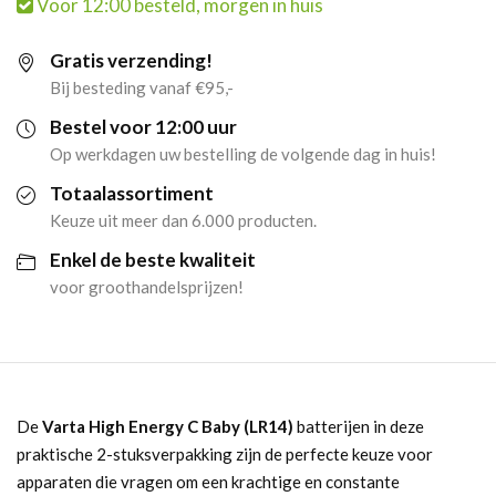
Voor 12:00 besteld, morgen in huis
Alkaline
Gratis verzending!
Batterijen
Bij besteding vanaf €95,-
LR14
Bestel voor 12:00 uur
Op werkdagen uw bestelling de volgende dag in huis!
(6x2
Totaalassortiment
stuks)
Keuze uit meer dan 6.000 producten.
Enkel de beste kwaliteit
aantal
voor groothandelsprijzen!
De
Varta High Energy C Baby (LR14)
batterijen in deze
praktische 2-stuksverpakking zijn de perfecte keuze voor
apparaten die vragen om een krachtige en constante