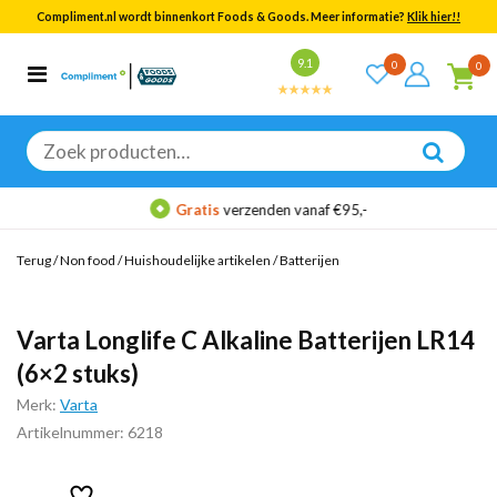
Compliment.nl wordt binnenkort Foods & Goods. Meer informatie?
Klik hier!!
Bekijk alle resultaten
9.1
0
0
Categorieën
Merken
Zoeken
naar:
Gratis
verzenden vanaf €95,-
Terug
/
Non food
/
Huishoudelijke artikelen
/
Batterijen
Varta Longlife C Alkaline Batterijen LR14
(6×2 stuks)
Merk:
Varta
Artikelnummer: 6218