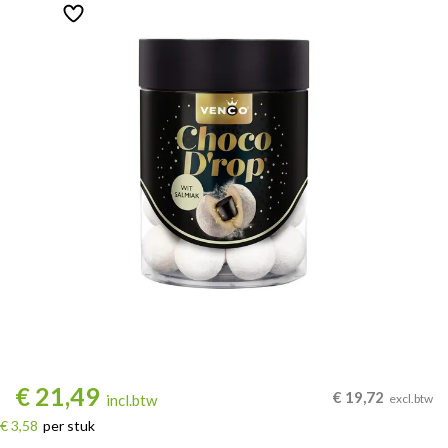
€
21,49
€
19,72
incl.btw
excl.btw
€ 3,58
per stuk