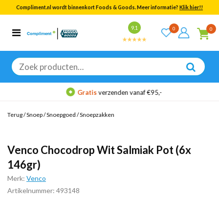
Compliment.nl wordt binnenkort Foods & Goods. Meer informatie?
Klik hier!!
Bekijk alle resultaten
9.1
0
0
Categorieën
Merken
Zoeken
naar:
Gratis
verzenden vanaf €95,-
Terug
/
Snoep
/
Snoepgoed
/
Snoepzakken
Venco Chocodrop Wit Salmiak Pot (6x
146gr)
Merk:
Venco
Artikelnummer: 493148