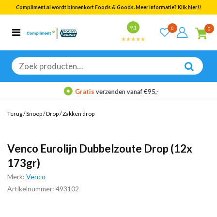
Compliment.nl wordt binnenkort Foods & Goods. Meer informatie?
Klik hier!!
Bekijk alle resultaten
9.1
0
0
Categorieën
Merken
Zoeken
naar:
Gratis
verzenden vanaf €95,-
Terug
/
Snoep
/
Drop
/
Zakken drop
Venco Eurolijn Dubbelzoute Drop (12x
173gr)
Merk:
Venco
Artikelnummer: 493102