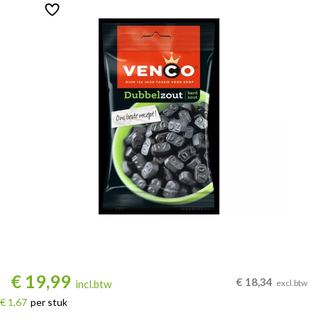
€
19,99
€
18,34
incl.btw
excl.btw
€ 1,67
per stuk