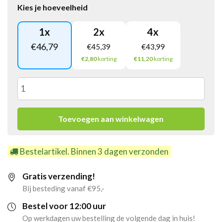
Kies je hoeveelheid
1
x
2
x
4
x
€
46,79
€
45,39
€
43,99
€2,80
korting
€11,20
korting
Venco
kleurendrop
Toevoegen aan winkelwagen
(6x
Bestelartikel. Binnen 3 dagen verzonden
1kg)
Gratis verzending!
aantal
Bij besteding vanaf €95,-
Bestel voor 12:00 uur
Op werkdagen uw bestelling de volgende dag in huis!