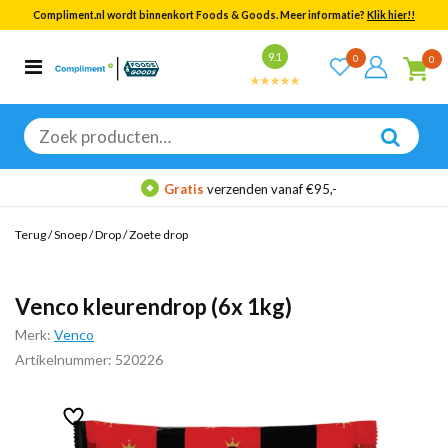
Compliment.nl wordt binnenkort Foods & Goods. Meer informatie?
Klik hier!!
Bekijk alle resultaten
9.1
0
0
Categorieën
Merken
Zoeken
naar:
Gratis
verzenden vanaf €95,-
Terug
/
Snoep
/
Drop
/
Zoete drop
Venco kleurendrop (6x 1kg)
Merk:
Venco
Artikelnummer: 520226