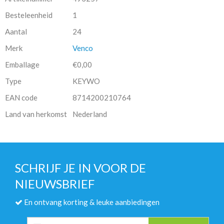
Besteleenheid
1
Aantal
24
Merk
Venco
Emballage
€0,00
Type
KEYWO
EAN code
8714200210764
Land van herkomst
Nederland
SCHRIJF JE IN VOOR DE
NIEUWSBRIEF
En ontvang korting & leuke aanbiedingen
E-