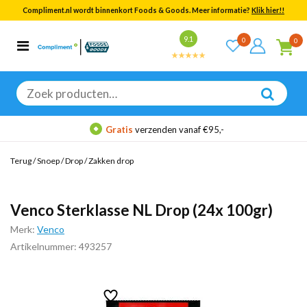
Compliment.nl wordt binnenkort Foods & Goods. Meer informatie?
Klik hier!!
Bekijk alle resultaten
9.1
0
0
Categorieën
Merken
Zoeken
naar:
Gratis
verzenden vanaf €95,-
Terug
/
Snoep
/
Drop
/
Zakken drop
Venco Sterklasse NL Drop (24x 100gr)
Merk:
Venco
Artikelnummer: 493257