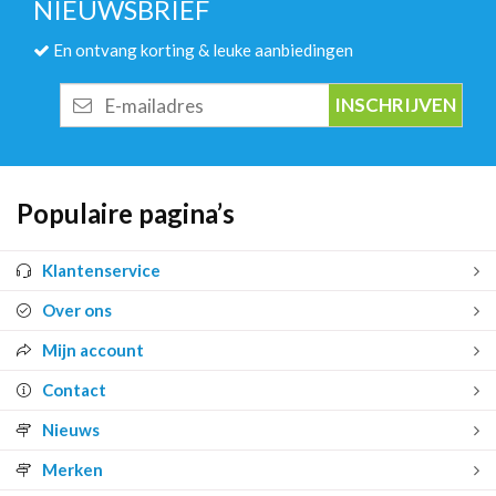
NIEUWSBRIEF
En ontvang korting & leuke aanbiedingen
E-
mailadres
Populaire pagina’s
Klantenservice
Over ons
Mijn account
Contact
Nieuws
Merken