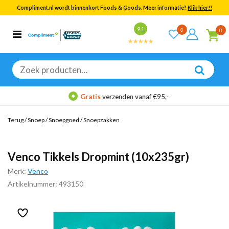
Compliment.nl wordt binnenkort Foods & Goods. Meer informatie?
Klik hier!!
Bekijk alle resultaten
9.1
0
0
Categorieën
Merken
Zoeken
naar:
Gratis
verzenden vanaf €95,-
Terug
/
Snoep
/
Snoepgoed
/
Snoepzakken
Venco Tikkels Dropmint (10x235gr)
Merk:
Venco
Artikelnummer: 493150