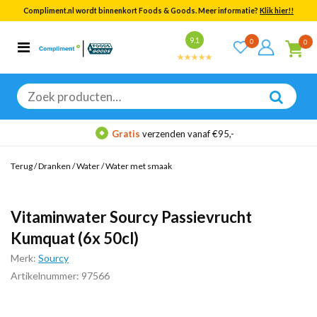
Compliment.nl wordt binnenkort Foods & Goods. Meer informatie?
Klik hier!!
Bekijk alle resultaten
9.1
0
0
Categorieën
Merken
Zoeken
naar:
Gratis
verzenden vanaf €95,-
Terug
/
Dranken
/
Water
/
Water met smaak
Vitaminwater Sourcy Passievrucht
Kumquat (6x 50cl)
Merk:
Sourcy
Artikelnummer: 97566