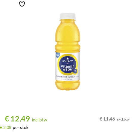
€
12,49
€
11,46
incl.btw
excl.btw
€ 2,08
per stuk