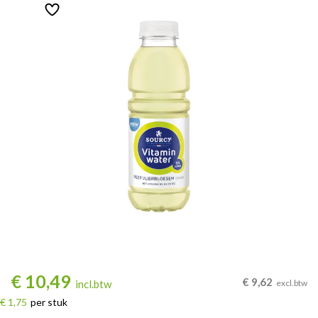
€
10,49
€
9,62
incl.btw
excl.btw
€ 1,75
per stuk