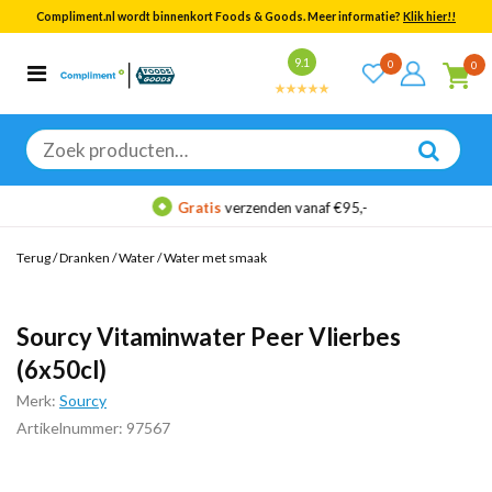
Compliment.nl wordt binnenkort Foods & Goods. Meer informatie?
Klik hier!!
Bekijk alle resultaten
9.1
0
0
Categorieën
Merken
Zoeken
naar:
Gratis
verzenden vanaf €95,-
Terug
/
Dranken
/
Water
/
Water met smaak
Sourcy Vitaminwater Peer Vlierbes
(6x50cl)
Merk:
Sourcy
Artikelnummer: 97567