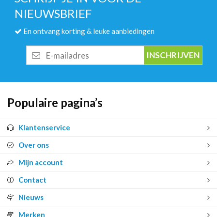
NIEUWSBRIEF
En ontvang korting & leuke aanbiedingen
E-
mailadres
Populaire pagina’s
Klantenservice
Over ons
Mijn account
Contact
Nieuws
Merken