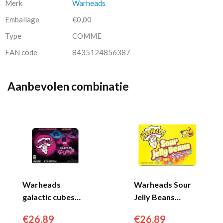
Merk
Warheads
Emballage
€0,00
Type
COMME
EAN code
8435124856387
Aanbevolen combinatie
Warheads
Warheads Sour
galactic cubes
Jelly Beans
theatre box (12x
Theatre Box (12x
€
26,89
€
26,89
99gr)...
99gr)...