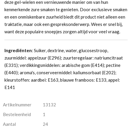
deze gel-wielen een vernieuwende manier om van hun
kenmerkende zure smaken te genieten. Door exclusieve smaken
en een onmiskenbare zuurheid biedt dit product niet alleen een
traktatie, maar ook een gespreksonderwerp. Wees er snel bij,
want deze populaire snoepjes zorgen altijd voor veel vraag.
Ingrediënten
: Suiker, dextrine, water, glucosestroop,
zuurmiddel: appelzuur (E296); zuurteregelaar: natriumcitraat
(E331); verdikkingsmiddelen: arabische gom (E414); pectine
(E440); aroma's, conserveermiddel: kaliumsorbaat (E202);
kleurstoffen: aardbei: E163, blauwe framboos: E133, appel:
E141
Artikelnummer
13132
Besteleenheid
1
Aantal
24