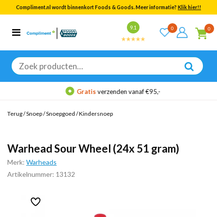
Compliment.nl wordt binnenkort Foods & Goods. Meer informatie?
Klik hier!!
Bekijk alle resultaten
9.1
0
0
Categorieën
Merken
Zoeken
naar:
Gratis
verzenden vanaf €95,-
Terug
/
Snoep
/
Snoepgoed
/
Kindersnoep
Warhead Sour Wheel (24x 51 gram)
Merk:
Warheads
Artikelnummer: 13132