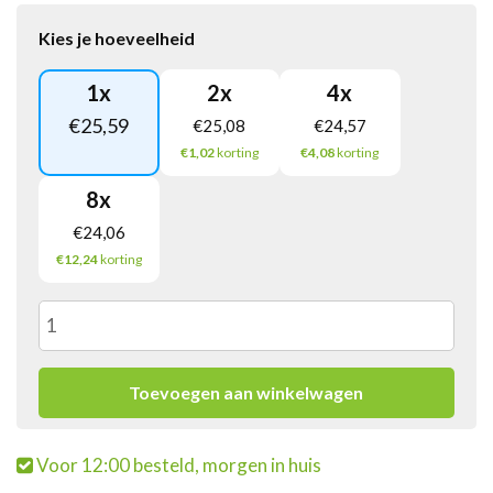
Kies je hoeveelheid
1
x
2
x
4
x
€
25,59
€
25,08
€
24,57
€1,02
korting
€4,08
korting
8
x
€
24,06
€12,24
korting
Warhead
Sour
Toevoegen aan winkelwagen
Wheel
Voor 12:00 besteld, morgen in huis
(24x