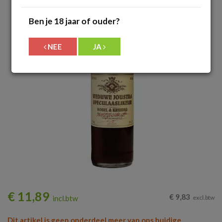
Ben je 18 jaar of ouder?
NEE
JA
€
11,89
€
9,83
incl.btw
excl.btw
Dit artikel is geen onderdeel meer van ons huidige