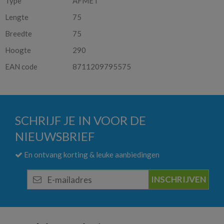
Type
AFMET
Lengte
75
Breedte
75
Hoogte
290
EAN code
8711209795575
SCHRIJF JE IN VOOR DE
NIEUWSBRIEF
En ontvang korting & leuke aanbiedingen
E-
mailadres