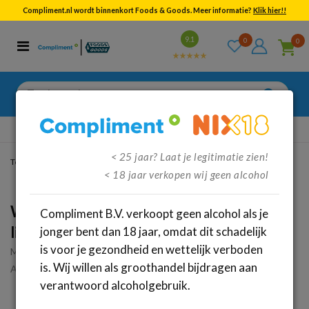
Compliment.nl wordt binnenkort Foods & Goods. Meer informatie?
Klik hier!!
Bekijk alle resultaten
9.1
0
0
Categorieën
Merken
Zoeken
naar:
Gratis
verzenden vanaf €95,-
< 25 jaar? Laat je legitimatie zien!
Terug
/
Dranken
/
Sterke drank
/
Likeuren
< 18 jaar verkopen wij geen alcohol
Weduwe Joustra Speculaaslikorette (0.7
Compliment B.V. verkoopt geen alcohol als je
liter)
jonger bent dan 18 jaar, omdat dit schadelijk
is voor je gezondheid en wettelijk verboden
Merk:
Weduwe Joustra
is. Wij willen als groothandel bijdragen aan
Artikelnummer: 37027
verantwoord alcoholgebruik.