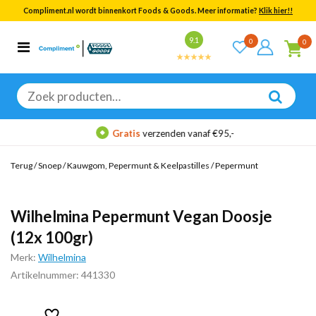
Compliment.nl wordt binnenkort Foods & Goods. Meer informatie?
Klik hier!!
Bekijk alle resultaten
9.1
0
0
Categorieën
Merken
Zoeken
naar:
Gratis
verzenden vanaf €95,-
Terug
/
Snoep
/
Kauwgom, Pepermunt & Keelpastilles
/
Pepermunt
Wilhelmina Pepermunt Vegan Doosje
(12x 100gr)
Merk:
Wilhelmina
Artikelnummer: 441330