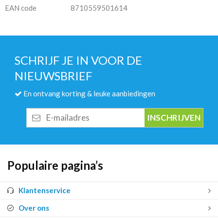
EAN code
8710559501614
SCHRIJF JE IN VOOR DE
NIEUWSBRIEF
En ontvang korting & leuke aanbiedingen
E-
mailadres
Populaire pagina’s
Klantenservice
Over ons