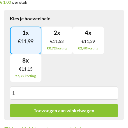
€ 1,00
per stuk
Kies je hoeveelheid
1
x
2
x
4
x
€
11,99
€
11,63
€
11,39
€0,72
korting
€2,40
korting
8
x
€
11,15
€6,72
korting
Wilhelmina
Pepermunt
Toevoegen aan winkelwagen
Vegan