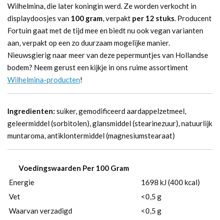
Wilhelmina, die later koningin werd. Ze worden verkocht in
displaydoosjes van
100 gram
, verpakt
per 12 stuks
. Producent
Fortuin gaat met de tijd mee en biedt nu ook vegan varianten
aan, verpakt op een zo duurzaam mogelijke manier.
Nieuwsgierig naar meer van deze pepermuntjes van Hollandse
bodem? Neem gerust een kijkje in ons ruime assortiment
Wilhelmina-producten
!
Ingredienten:
suiker, gemodificeerd aardappelzetmeel,
geleermiddel (sorbitolen), glansmiddel (stearinezuur), natuurlijk
muntaroma, antiklontermiddel (magnesiumstearaat)
Voedingswaarden Per 100 Gram
Energie
1698 kJ (400 kcal)
Vet
<0,5 g
Waarvan verzadigd
<0,5 g