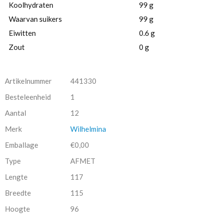
Koolhydraten
99 g
Waarvan suikers
99 g
Eiwitten
0.6 g
Zout
0 g
Artikelnummer
441330
Besteleenheid
1
Aantal
12
Merk
Wilhelmina
Emballage
€0,00
Type
AFMET
Lengte
117
Breedte
115
Hoogte
96