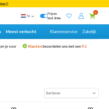
hier!!
Bekijk alle resultaten
0
Prijzen
NL
incl. btw.
n
Meest verkocht
Klantenservice
Zakelijk
en je voor
Klanten
beoordelen ons met een
9.1