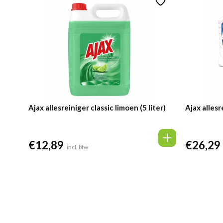
Ajax allesreiniger classic limoen (5 liter)
Ajax allesre
€
12,89
€
26,29
incl. btw