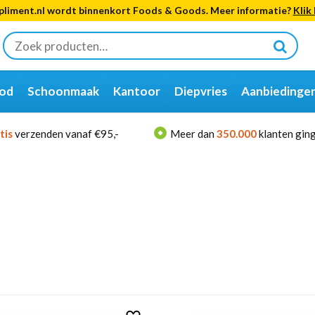
liment.nl wordt binnenkort Foods & Goods. Meer informatie?
Klik 
Zoeken
naar:
od
Schoonmaak
Kantoor
Diepvries
Aanbiedinge
tis
verzenden vanaf €95,-
Meer dan
350.000
klanten ging