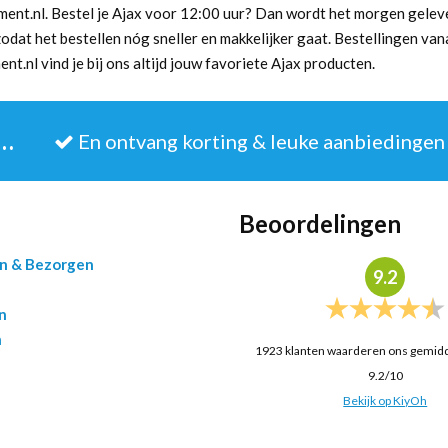
ment.nl. Bestel je Ajax voor 12:00 uur? Dan wordt het morgen gelever
zodat het bestellen nóg sneller en makkelijker gaat. Bestellingen va
t.nl vind je bij ons altijd jouw favoriete Ajax producten.
JE IN VOOR DE NIEUWSBRIEF
En ontvang korting & leuke aanbiedingen
Beoordelingen
en & Bezorgen
9.2
n
n
1923
klanten waarderen ons gemid
9.2
/
10
Bekijk op KiyOh