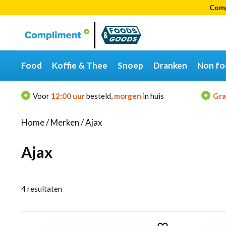
Comp
Categorieën
Merken
Food
Koffie & Thee
Snoep
Dranken
Non fo
Voor
12:00 uur
besteld,
morgen
in huis
Gra
Home
/
Merken
/
Ajax
Ajax
4
resultaten