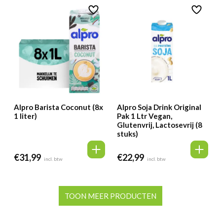
Alpro Barista Coconut (8x
Alpro Soja Drink Original
1 liter)
Pak 1 Ltr Vegan,
Glutenvrij, Lactosevrij (8
stuks)
€
31,99
€
22,99
incl. btw
incl. btw
TOON MEER PRODUCTEN