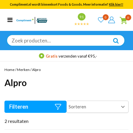
Compliment.nl wordt binnenkort Foods & Goods. Meer informatie?
Klik hier!!
Bekijk alle resultaten
9.1
0
0
Categorieën
Merken
Zoeken
naar:
Gratis
verzenden vanaf €95,-
Home
/
Merken
/
Alpro
Alpro
Filteren
2
resultaten