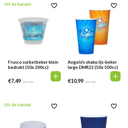
Uit de handel
Frusco sorbetbeker klein
Angelo’s shake/ijs-beker
bedrukt (50x 200cc)
large DMR22 (50x 500cc)
€
7,49
€
10,99
incl. btw
incl. btw
Uit de handel