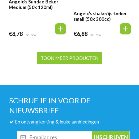
Angelo’s Sundae Beker
Medium (50x 120ml)
Angelo’s shake/ijs-beker
small (50x 300cc)
€
8,78
€
6,88
incl. btw
incl. btw
TOON MEER PRODUCTEN
SCHRIJF JE IN VOOR DE
NIEUWSBRIEF
En ontvang korting & leuke aanbiedingen
E-