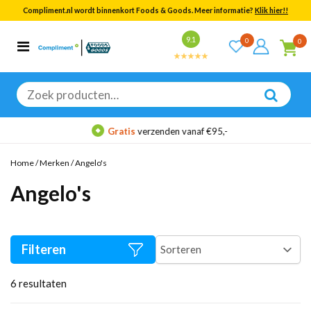
Compliment.nl wordt binnenkort Foods & Goods. Meer informatie?
Klik hier!!
Bekijk alle resultaten
9.1
0
0
Categorieën
Merken
Zoeken
naar:
Gratis
verzenden vanaf €95,-
Home
/
Merken
/
Angelo's
Angelo's
Filteren
6
resultaten