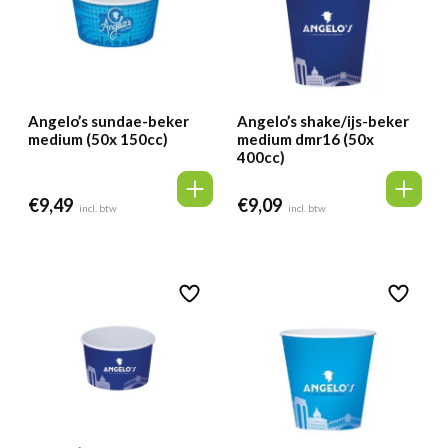
Angelo’s sundae-beker
Angelo’s shake/ijs-beker
medium (50x 150cc)
medium dmr16 (50x
400cc)
€
9,49
€
9,09
incl. btw
incl. btw