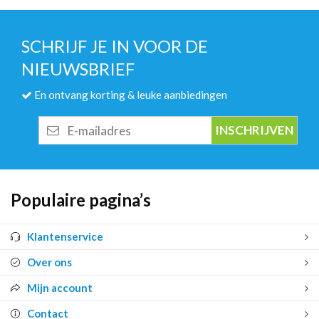
SCHRIJF JE IN VOOR DE
NIEUWSBRIEF
En ontvang korting & leuke aanbiedingen
E-
mailadres
Populaire pagina’s
Klantenservice
Over ons
Mijn account
Contact