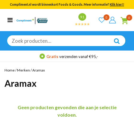
Compliment.nl wordt binnenkort Foods & Goods. Meer informatie?
Klik hier!!
Bekijk alle resultaten
9.1
0
0
Categorieën
Merken
Zoeken
naar:
Gratis
verzenden vanaf €95,-
Home
/
Merken
/
Aramax
Aramax
Geen producten gevonden die aan je selectie
voldoen.