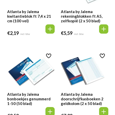
Atlanta by Jalema
Atlanta by Jalema
kwitantieblok ft 7,4 x 21
rekeningblokken ft A5,
cm (100 vel)
zelfkopië (2 x 50 blad)
€
2,19
€
5,59
incl. btw
incl. btw
Atlanta by Jalema
Atlanta by Jalema
bonboekjes genummerd
doorschrijfkasboeken 2
1-50 (50 blad)
geldkolom (2 x 50 blad)