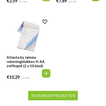
€
2,59
€
7,89
incl. btw
incl. btw
Atlanta by Jalema
rekeningblokken ft A4,
zelfkopië (2 x 50 blad)
€
10,29
incl. btw
TOON MEER PRODUCTEN