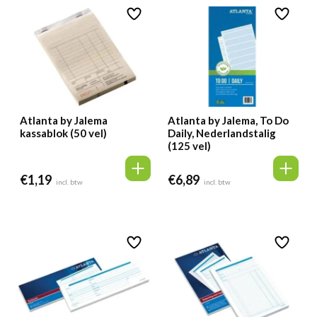
Atlanta by Jalema
Atlanta by Jalema, To Do
kassablok (50 vel)
Daily, Nederlandstalig
(125 vel)
€
1,19
€
6,89
incl. btw
incl. btw