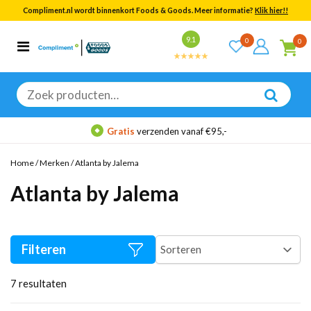
Compliment.nl wordt binnenkort Foods & Goods. Meer informatie?
Klik hier!!
Bekijk alle resultaten
9.1
0
0
Categorieën
Merken
Zoeken
naar:
Gratis
verzenden vanaf €95,-
Home
/
Merken
/
Atlanta by Jalema
Atlanta by Jalema
Filteren
7
resultaten