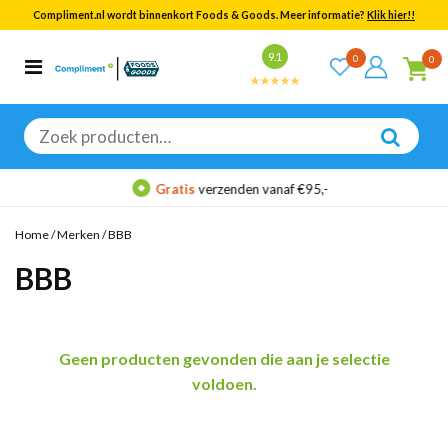
Compliment.nl wordt binnenkort Foods & Goods. Meer informatie?
Klik hier!!
Bekijk alle resultaten
9.1
0
0
Categorieën
Merken
Zoeken
naar:
Gratis
verzenden vanaf €95,-
Home
/
Merken
/
BBB
BBB
Geen producten gevonden die aan je selectie
voldoen.