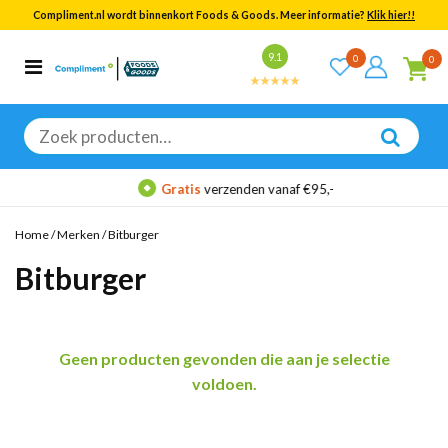
Compliment.nl wordt binnenkort Foods & Goods. Meer informatie?
Klik hier!!
Bekijk alle resultaten
9.1
0
0
Categorieën
Merken
Zoeken
naar:
Gratis
verzenden vanaf €95,-
Home
/
Merken
/
Bitburger
Bitburger
Geen producten gevonden die aan je selectie
voldoen.