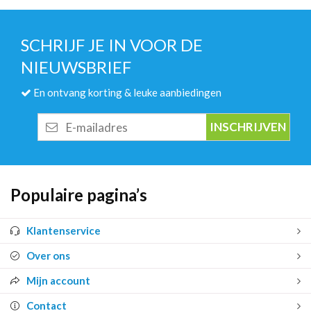
SCHRIJF JE IN VOOR DE
NIEUWSBRIEF
En ontvang korting & leuke aanbiedingen
E-
mailadres
Populaire pagina’s
Klantenservice
Over ons
Mijn account
Contact