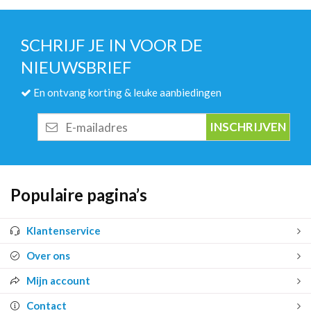
SCHRIJF JE IN VOOR DE
NIEUWSBRIEF
En ontvang korting & leuke aanbiedingen
E-
mailadres
Populaire pagina’s
Klantenservice
Over ons
Mijn account
Contact