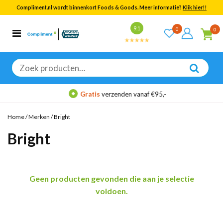
Compliment.nl wordt binnenkort Foods & Goods. Meer informatie?
Klik hier!!
Bekijk alle resultaten
9.1
0
0
Categorieën
Merken
Zoeken
naar:
Gratis
verzenden vanaf €95,-
Home
/
Merken
/
Bright
Bright
Geen producten gevonden die aan je selectie
voldoen.