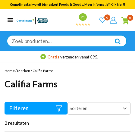
Compliment.nl wordt binnenkort Foods & Goods. Meer informatie?
Klik hier!!
Bekijk alle resultaten
9.1
0
0
Categorieën
Merken
Zoeken
naar:
Gratis
verzenden vanaf €95,-
Home
/
Merken
/
Califia Farms
Califia Farms
Filteren
2
resultaten