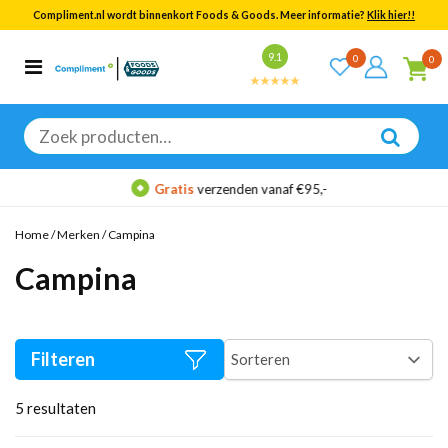
Compliment.nl wordt binnenkort Foods & Goods. Meer informatie?
Klik hier!!
Bekijk alle resultaten
9.1
0
0
Categorieën
Merken
Zoeken
naar:
Gratis
verzenden vanaf €95,-
Home
/
Merken
/
Campina
Campina
Filteren
5
resultaten