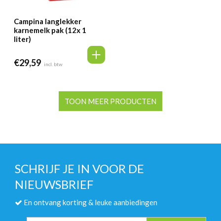
Campina langlekker
karnemelk pak (12x 1
liter)
€
29,59
incl. btw
TOON MEER PRODUCTEN
SCHRIJF JE IN VOOR DE
NIEUWSBRIEF
En ontvang korting & leuke aanbiedingen