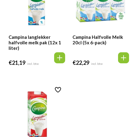
Campina langlekker
Campina Halfvolle Melk
halfvolle melk pak (12x 1
20cl (5x 6-pack)
liter)
€
21,19
€
22,29
incl. btw
incl. btw