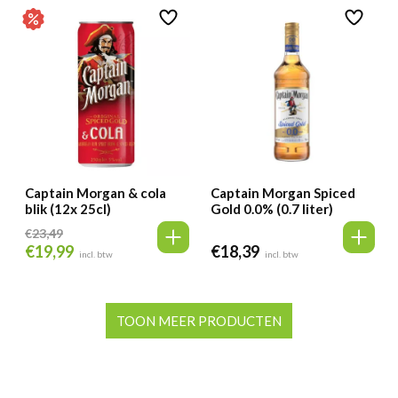
Captain Morgan & cola
Captain Morgan Spiced
blik (12x 25cl)
Gold 0.0% (0.7 liter)
€
23,49
€
19,99
€
18,39
Oorspronkelijke
Huidige
incl. btw
incl. btw
prijs
prijs
was:
is:
€23,49.
€19,99.
TOON MEER PRODUCTEN