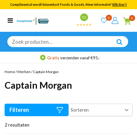
Compliment.nl wordt binnenkort Foods & Goods. Meer informatie?
Klik hier!!
Bekijk alle resultaten
9.1
0
0
Categorieën
Merken
Zoeken
naar:
Gratis
verzenden vanaf €95,-
Home
/
Merken
/
Captain Morgan
Captain Morgan
Filteren
2
resultaten