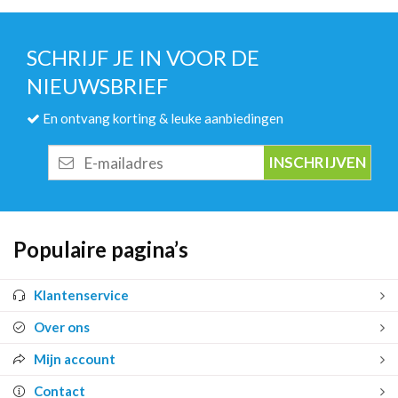
SCHRIJF JE IN VOOR DE
NIEUWSBRIEF
En ontvang korting & leuke aanbiedingen
E-
mailadres
Populaire pagina’s
Klantenservice
Over ons
Mijn account
Contact