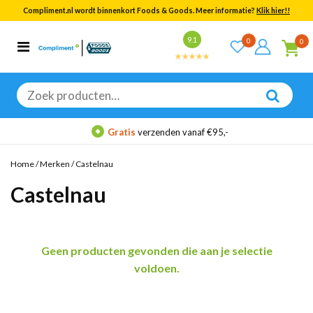
Compliment.nl wordt binnenkort Foods & Goods. Meer informatie?
Klik hier!!
Bekijk alle resultaten
9.1
0
0
Categorieën
Merken
Zoeken
naar:
Gratis
verzenden vanaf €95,-
Home
/
Merken
/
Castelnau
Castelnau
Geen producten gevonden die aan je selectie
voldoen.