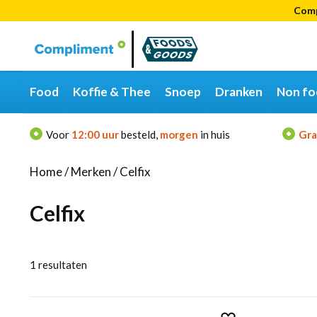
Comp
Categorieën
Merken
Food
Koffie & Thee
Snoep
Dranken
Non fo
Voor
12:00 uur
besteld,
morgen
in huis
Gra
Home
/
Merken
/
Celfix
Celfix
1
resultaten