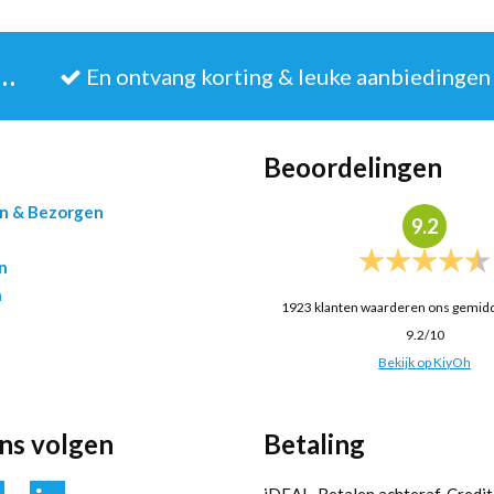
JE IN VOOR DE NIEUWSBRIEF
En ontvang korting & leuke aanbiedingen
Beoordelingen
en & Bezorgen
9.2
n
n
1923
klanten waarderen ons gemid
9.2
/
10
Bekijk op KiyOh
ons volgen
Betaling