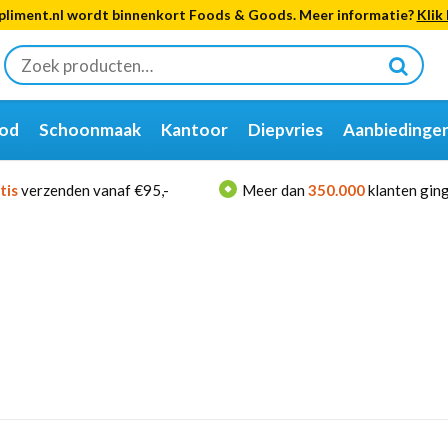
liment.nl wordt binnenkort Foods & Goods. Meer informatie?
Klik 
Zoeken
naar:
od
Schoonmaak
Kantoor
Diepvries
Aanbiedinge
tis
verzenden vanaf €95,-
Meer dan
350.000
klanten ging