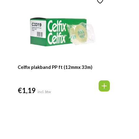
Celfix plakband PP ft (12mmx 33m)
€
1,19
incl. btw