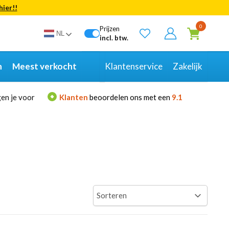
hier!!
Bekijk alle resultaten
0
Prijzen
NL
incl. btw.
n
Meest verkocht
Klantenservice
Zakelijk
en je voor
Klanten
beoordelen ons met een
9.1