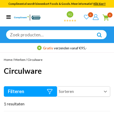
Compliment.nl wordt binnenkort Foods & Goods. Meer informatie?
Klik hier!!
Bekijk alle resultaten
9.1
0
0
Categorieën
Merken
Zoeken
naar:
Gratis
verzenden vanaf €95,-
Home
/
Merken
/
Circulware
Circulware
Filteren
1
resultaten